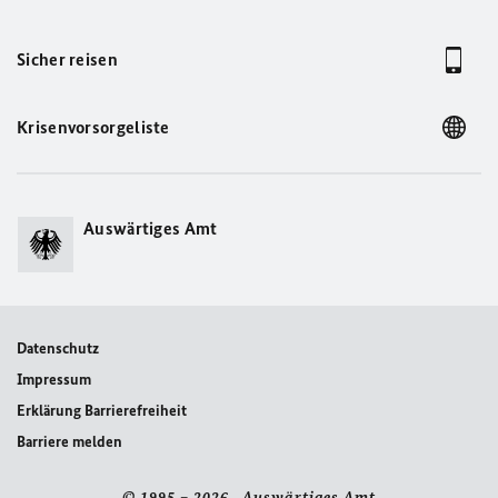
Sieh dir diesen Beitrag auf Instagram an
Sicher reisen
Krisenvorsorgeliste
Auswärtiges Amt
Ein Beitrag geteilt von Deutsche Botschaft Tiflis (@germany_in_georgia)
Datenschutz
Impressum
Erklärung Barrierefreiheit
Barriere melden
© 1995 – 2026 Auswärtiges Amt